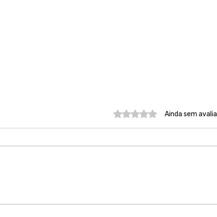
Avaliado com 0 de 5 estre
Ainda sem avali
Lei Maria da Penha 20 anos
São
depois
tem
entr