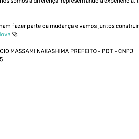
ós somos a diferença, representando a experiência, t
ham fazer parte da mudança e vamos juntos construir
Nova
 🚀
CIO MASSAMI NAKASHIMA PREFEITO - PDT - CNPJ 
05