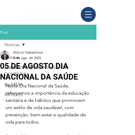
Post
Notícias
Márcio Nakashima
Notícias
5 de ago. de 2025
05 DE AGOSTO DIA
ENFRENTAMENTO À VIOLÊNCIA
DOMÉSTICA
NACIONAL DA SAÚDE
Na MÍDIA
Neste Dia Nacional da Saúde, 
reforçamos a importância da educação 
ARTIGOS
sanitária e de hábitos que promovem 
um estilo de vida saudável, com 
prevenção, bem-estar e qualidade de 
vida para todos.