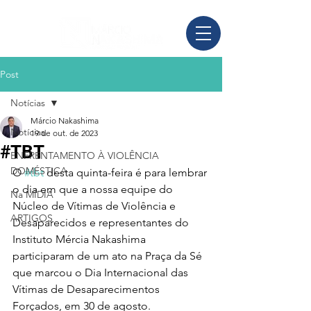
Post
Notícias
Márcio Nakashima
Notícias
19 de out. de 2023
#TBT
ENFRENTAMENTO À VIOLÊNCIA
DOMÉSTICA
O 
#tbt
 desta quinta-feira é para lembrar 
o dia em que a nossa equipe do 
Na MÍDIA
Núcleo de Vítimas de Violência e 
ARTIGOS
Desaparecidos e representantes do 
Instituto Mércia Nakashima 
participaram de um ato na Praça da Sé 
que marcou o Dia Internacional das 
Vítimas de Desaparecimentos 
Forçados, em 30 de agosto.