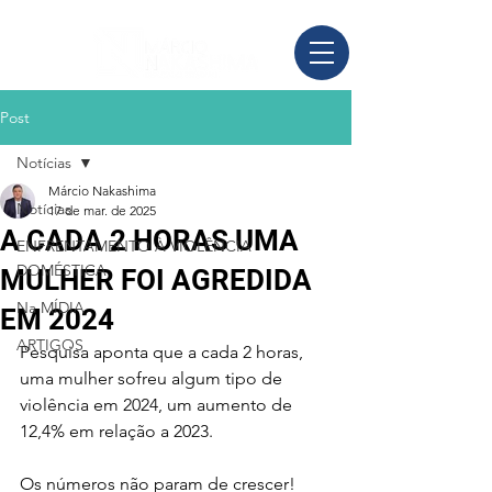
Post
Notícias
Márcio Nakashima
Notícias
17 de mar. de 2025
A CADA 2 HORAS UMA
ENFRENTAMENTO À VIOLÊNCIA
DOMÉSTICA
MULHER FOI AGREDIDA
Na MÍDIA
EM 2024
ARTIGOS
Pesquisa aponta que a cada 2 horas, 
uma mulher sofreu algum tipo de 
violência em 2024, um aumento de 
12,4% em relação a 2023. 
Os números não param de crescer! 