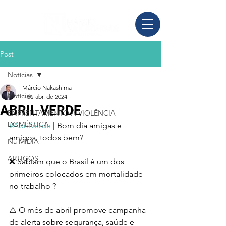
Post
Notícias
Márcio Nakashima
Notícias
1 de abr. de 2024
ABRIL VERDE
ENFRENTAMENTO À VIOLÊNCIA
DOMÉSTICA
#AbrilVerde
 | Bom dia amigas e 
amigos, todos bem?
Na MÍDIA
ARTIGOS
❌️ Sabiam que o Brasil é um dos 
primeiros colocados em mortalidade 
no trabalho ?
⚠️ O mês de abril promove campanha 
de alerta sobre segurança, saúde e 