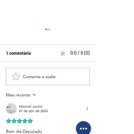
0.0 / 5 (0)
1 comentário
Comente e avalie
São Paulo conta com
Nosso compromi
quem tem compromisso e
ouvir, acolher e 
entrega resultado
lado das mulher
Mais recente
vítimas
Manoel Junior
01 de abr. de 2024
Avaliado com 5 de 5 estrelas.
Bom dia Deputado 