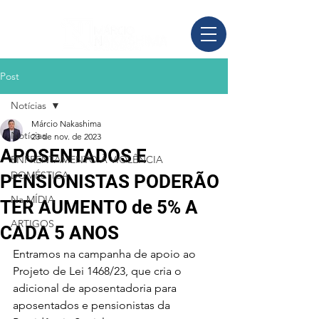
Post
Notícias
Márcio Nakashima
Notícias
23 de nov. de 2023
APOSENTADOS E
ENFRENTAMENTO À VIOLÊNCIA
DOMÉSTICA
PENSIONISTAS PODERÃO
Na MÍDIA
TER AUMENTO de 5% A
ARTIGOS
CADA 5 ANOS
Entramos na campanha de apoio ao 
Projeto de Lei 1468/23, que cria o 
adicional de aposentadoria para 
aposentados e pensionistas da 