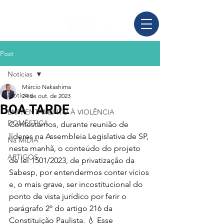
Post
Notícias
Márcio Nakashima
Notícias
24 de out. de 2023
BOA TARDE
ENFRENTAMENTO À VIOLÊNCIA
DOMÉSTICA
Contestamos, durante reunião de 
líderes na Assembleia Legislativa de SP, 
Na MÍDIA
nesta manhã, o conteúdo do projeto 
ARTIGOS
de lei 1501/2023, de privatização da 
Sabesp, por entendermos conter vícios 
e, o mais grave, ser incostitucional do 
ponto de vista jurídico por ferir o 
parágrafo 2º do artigo 216 da 
Constituição Paulista. 💧 Esse 