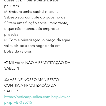
quase 33 bilhões e pertence aos 
paulistas
✅️ Embora tenha capital misto, a 
Sabesp sob controle do governo de 
SP tem uma função social importante, 
o que não interessa às empresas 
privadas
✅ Com a privatização, o preço da água 
vai subir, pois será negociado em 
bolsa de valores
📢 Mil vezes NÃO À PRIVATIZAÇÃO DA 
SABESP!!
✍️ ASSINE NOSSO MANIFESTO 
CONTRA A PRIVATIZAÇÃO DA 
SABESP: 
https://peticaopublica.com.br/pview.as
px?pi=BR135615