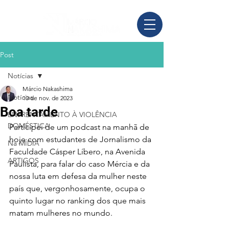
Post
Notícias
Márcio Nakashima
Notícias
10 de nov. de 2023
Boa tarde
ENFRENTAMENTO À VIOLÊNCIA
DOMÉSTICA
Participei de um podcast na manhã de 
hoje com estudantes de Jornalismo da 
Na MÍDIA
Faculdade Cásper Líbero, na Avenida 
ARTIGOS
Paulista, para falar do caso Mércia e da 
nossa luta em defesa da mulher neste 
país que, vergonhosamente, ocupa o 
quinto lugar no ranking dos que mais 
matam mulheres no mundo.  