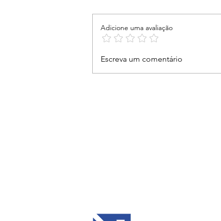
Adicione uma avaliação
Nosso compromisso é
Escreva um comentário
ouvir, acolher e estar ao
lado das mulheres vítimas