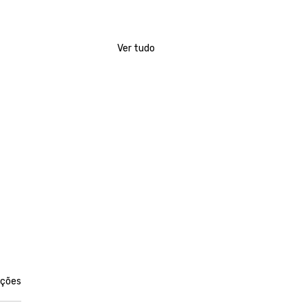
Ver tudo
las.
ações