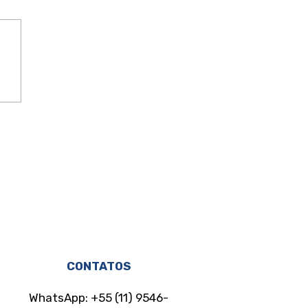
do existe para
eger e não para
donar as mulheres à
ria sorte
CONTATOS
WhatsApp: +55 (11) 9546-