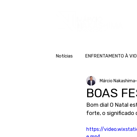
H
Notícias
ENFRENTAMENTO À VIO
Márcio Nakashima
BOAS FE
Bom dia! O Natal es
forte, o significad
https://video.wixst
e.mp4