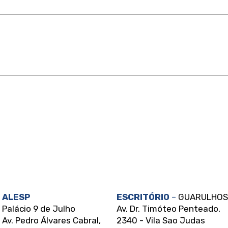
Acolher vítimas sem
Esta
julgamento é salvar vidas, é
prot
minha missão!
aban
próp
ALESP
ESCRITÓRIO
–
GUARULHOS
Palácio 9 de Julho
Av. Dr. Timóteo Penteado,
Av. Pedro Álvares Cabral,
2340 - Vila Sao Judas