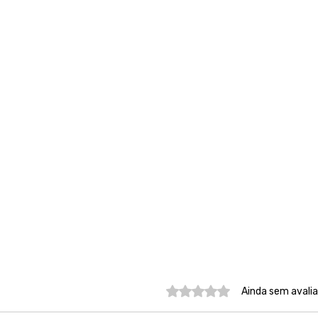
Avaliado com 0 de 5 estre
Ainda sem avali