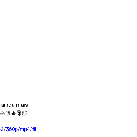
 ainda mais 
.🙏🏻🎄🎅🏻
2/360p/mp4/fil