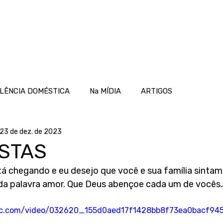
OME
ATUAÇÃO
PROJETOS
NOTÍCIAS
LÊNCIA DOMÉSTICA
Na MÍDIA
ARTIGOS
23 de dez. de 2023
STAS
tá chegando e eu desejo que você e sua família sintam
o da palavra amor. Que Deus abençoe cada um de vocês
atic.com/video/032620_155d0aed17f1428bb8f73ea0bacf945