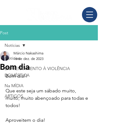
Post
Notícias
Márcio Nakashima
Notícias
16 de dez. de 2023
Bom dia
ENFRENTAMENTO À VIOLÊNCIA
DOMÉSTICA
Bom dia!!
Na MÍDIA
Que este seja um sábado muito, 
ARTIGOS
muito, muito abençoado para todas e 
todos!
Aproveitem o dia!