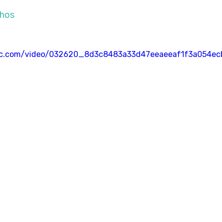
hos
atic.com/video/032620_8d3c8483a33d47eeaeeaf1f3a054ec