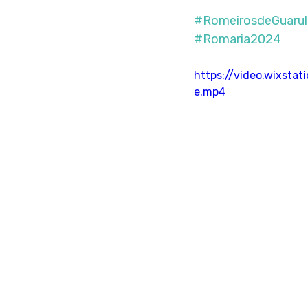
#RomeirosdeGuarul
#Romaria2024
https://video.wixst
e.mp4