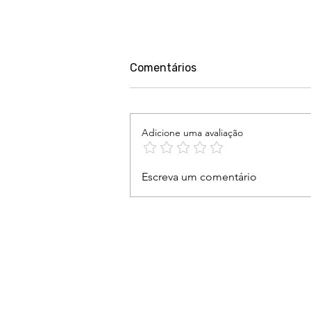
Comentários
Adicione uma avaliação
Nosso compromisso é
Escreva um comentário
ouvir, acolher e estar ao
lado das mulheres vítimas