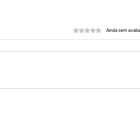
Avaliado com 0 de 5 estre
Ainda sem avali
Acolher vítimas sem
Esta
julgamento é salvar vidas, é
prot
minha missão!
aban
próp