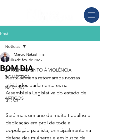
Post
Notícias
Márcio Nakashima
Notícias
3 de fev. de 2025
BOM DIA
ENFRENTAMENTO À VIOLÊNCIA
DOMÉSTICA
Nesta semana retornamos nossas 
atividades parlamentares na 
Na MÍDIA
Assembleia Legislativa do estado de 
ARTIGOS
SP. 😉
Será mais um ano de muito trabalho e 
dedicação em prol de toda a 
população paulista, principalmente na 
defesa das mulheres e em busca de 