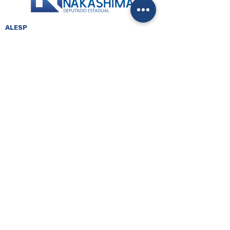
ALESP
Palácio 9 de Julho
Av. Pedro Álvares Cabral, 201 - Sala 205 / 2º
Ibirapuera - São Paulo - SP
Tel.: (11) 3886-6596
ESCRITÓRIO
–
GUARULHOS
Av. Dr. Timóteo Penteado, 2340 - Vila Sao Judas
Tadeu
Guarulhos - São Paulo - SP
Tel.: (11) 2611-7608
Atendimento: dias úteis, das 9h às 17h.
CONTATOS
WhatsApp: +55 (11) 9546-12345
Gabinete: (11) 3886-6633
Escritório: (011) 2611-7608
Email: marcionakashima@al.sp.gov.br