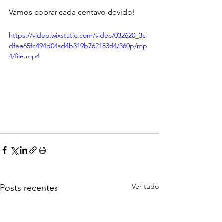
Vamos cobrar cada centavo devido!
https://video.wixstatic.com/video/032620_3c
dfee65fc494d04ad4b319b762183d4/360p/mp
4/file.mp4
Ver tudo
Posts recentes