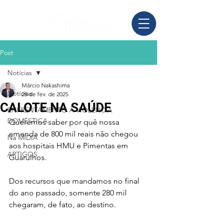
Post
Notícias
Márcio Nakashima
Notícias
28 de fev. de 2025
CALOTE NA SAÚDE
ENFRENTAMENTO À VIOLÊNCIA
DOMÉSTICA
Queremos saber por quê nossa 
emenda de 800 mil reais não chegou 
Na MÍDIA
aos hospitais HMU e Pimentas em 
ARTIGOS
Guarulhos. 
Dos recursos que mandamos no final 
do ano passado, somente 280 mil 
chegaram, de fato, ao destino. 