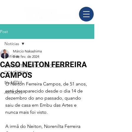
Post
Notícias
Márcio Nakashima
Notícias
8 de fev. de 2024
CASO NEITON FERREIRA
ENFRENTAMENTO À VIOLÊNCIA
DOMÉSTICA
CAMPOS
Na MÍDIA
O Neiton Ferreira Campos, de 51 anos, 
está desaparecido desde o dia 14 de 
ARTIGOS
dezembro do ano passado, quando 
saiu de casa em Embu das Artes e 
nunca mais foi visto.
A irmã do Neiton, Norenilta Ferreira 