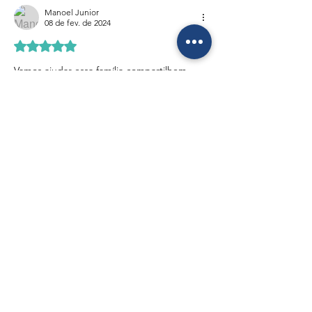
Manoel Junior
08 de fev. de 2024
Avaliado com 5 de 5 estrelas.
Vamos ajudar essa família compartilhem 
Curtir
Responder
ALESP
Palácio 9 de Julho
Av. Pedro Álvares Cabral, 201 - Sala 205 / 2º
Ibirapuera - São Paulo - SP
Tel.: (11) 3886-6596
ESCRITÓRIO
–
GUARULHOS
Av. Dr. Timóteo Penteado, 2340 - Vila Sao Judas
Tadeu