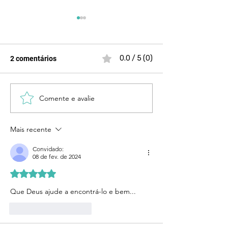
0.0 / 5 (0)
2 comentários
Comente e avalie
Acolher vítimas sem
Estado existe pa
julgamento é salvar vidas,
proteger e não p
é minha missão!
abandonar as mu
Mais recente
própria sorte
Convidado:
08 de fev. de 2024
Avaliado com 5 de 5 estrelas.
Que Deus ajude a encontrá-lo e bem...
Curtir
Responder