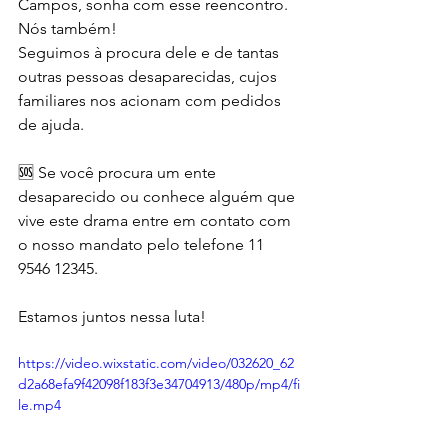
Campos, sonha com esse reencontro. 
Nós também!
Seguimos à procura dele e de tantas 
outras pessoas desaparecidas, cujos 
familiares nos acionam com pedidos 
de ajuda.
🆘 Se você procura um ente 
desaparecido ou conhece alguém que 
vive este drama entre em contato com 
o nosso mandato pelo telefone 11 
9546 12345.
Estamos juntos nessa luta!
https://video.wixstatic.com/video/032620_62
d2a68efa9f42098f183f3e34704913/480p/mp4/fi
le.mp4