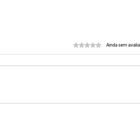
Avaliado com 0 de 5 estre
Ainda sem avali
Nosso compromisso é
Acol
ouvir, acolher e estar ao
julg
lado das mulheres vítimas
min