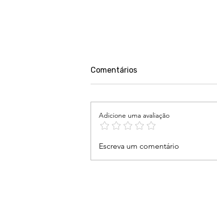
Comentários
Adicione uma avaliação
São Paulo conta com quem
Escreva um comentário
tem compromisso e
entrega resultado