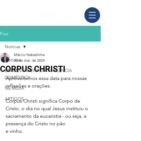
Post
Notícias
Márcio Nakashima
Notícias
30 de mai. de 2024
CORPUS CHRISTI
ENFRENTAMENTO À VIOLÊNCIA
DOMÉSTICA
Aproveitemos essa data para nossas 
reflexões e orações.
Na MÍDIA
ARTIGOS
Corpus Christi significa Corpo de 
Cristo, o dia no qual Jesus instituiu o 
sacramento da eucaristia - ou seja, a 
presença do Cristo no pão
e vinho.