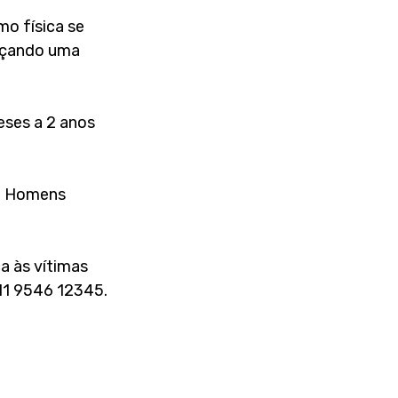
o física se 
rçando uma 
eses a 2 anos 
s. Homens 
a às vítimas 
11 9546 12345. 