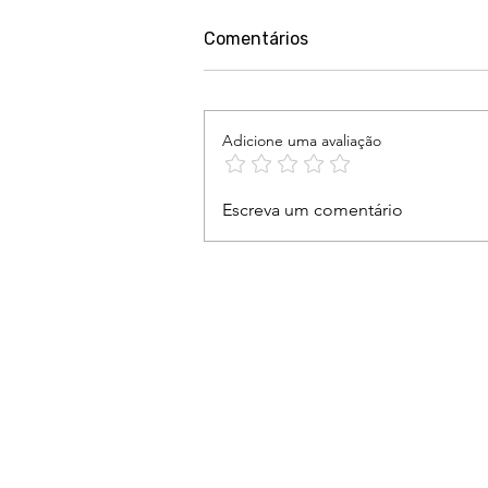
Comentários
Adicione uma avaliação
Nosso compromisso é
Escreva um comentário
ouvir, acolher e estar ao
lado das mulheres vítimas