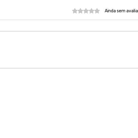
Avaliado com 0 de 5 estre
Ainda sem avali
Acolher vítimas sem
Esta
julgamento é salvar vidas, é
prot
minha missão!
aban
próp