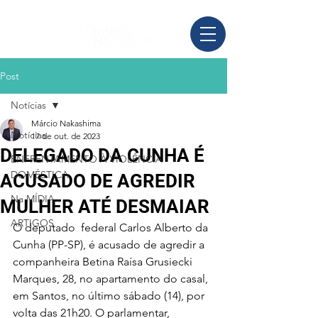
Post
Notícias
Márcio Nakashima
Notícias
17 de out. de 2023
DELEGADO DA CUNHA É
ENFRENTAMENTO À VIOLÊNCIA
DOMÉSTICA
ACUSADO DE AGREDIR
Na MÍDIA
MULHER ATÉ DESMAIAR
ARTIGOS
O deputado  federal Carlos Alberto da 
Cunha (PP-SP), é acusado de agredir a 
companheira Betina Raísa Grusiecki 
Marques, 28, no apartamento do casal, 
em Santos, no último sábado (14), por 
volta das 21h20. O parlamentar, 