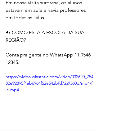
Em nossa visita surpresa, os alunos 
estavam em aula e havia professores 
em todas as salas. 
📲 COMO ESTÁ A ESCOLA DA SUA 
REGIÃO?
Conta pra gente no WhatsApp 11 9546 
12345.
https://video.wixstatic.com/video/032620_754
82e92895f4eb6964f52e542bfd722/360p/mp4/fi
le.mp4