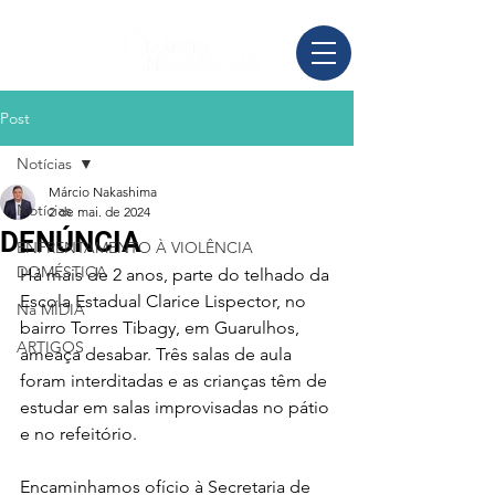
Post
Notícias
Márcio Nakashima
Notícias
2 de mai. de 2024
DENÚNCIA
ENFRENTAMENTO À VIOLÊNCIA
DOMÉSTICA
Há mais de 2 anos, parte do telhado da 
Escola Estadual Clarice Lispector, no 
Na MÍDIA
bairro Torres Tibagy, em Guarulhos, 
ARTIGOS
ameaça desabar. Três salas de aula 
foram interditadas e as crianças têm de 
estudar em salas improvisadas no pátio 
e no refeitório. 
Encaminhamos ofício à Secretaria de 