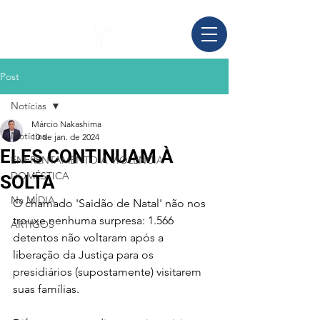
Post
Notícias
Márcio Nakashima
Notícias
10 de jan. de 2024
ELES CONTINUAM À
ENFRENTAMENTO À VIOLÊNCIA
DOMÉSTICA
SOLTA
Na MÍDIA
O chamado 'Saidão de Natal' não nos 
trouxe nenhuma surpresa: 1.566 
ARTIGOS
detentos não voltaram após a 
liberação da Justiça para os 
presidiários (supostamente) visitarem 
suas famílias.