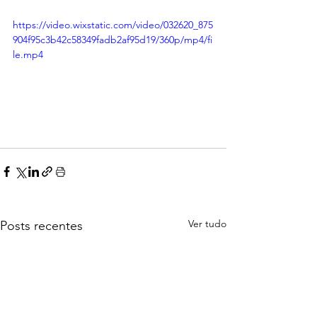
https://video.wixstatic.com/video/032620_875
904f95c3b42c58349fadb2af95d19/360p/mp4/fi
le.mp4
Ver tudo
Posts recentes