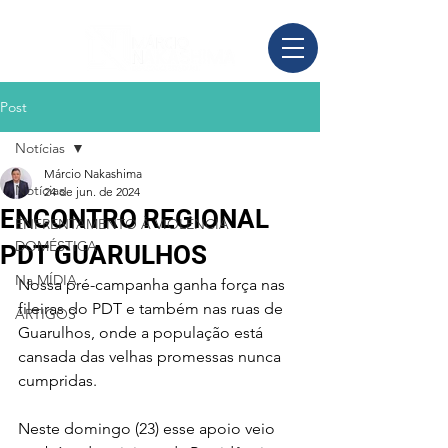
Post
Notícias
Márcio Nakashima
Notícias
24 de jun. de 2024
ENCONTRO REGIONAL
ENFRENTAMENTO À VIOLÊNCIA
DOMÉSTICA
PDT GUARULHOS
Na MÍDIA
Nossa pré-campanha ganha força nas 
fileiras do PDT e também nas ruas de 
ARTIGOS
Guarulhos, onde a população está 
cansada das velhas promessas nunca 
cumpridas.
Neste domingo (23) esse apoio veio 