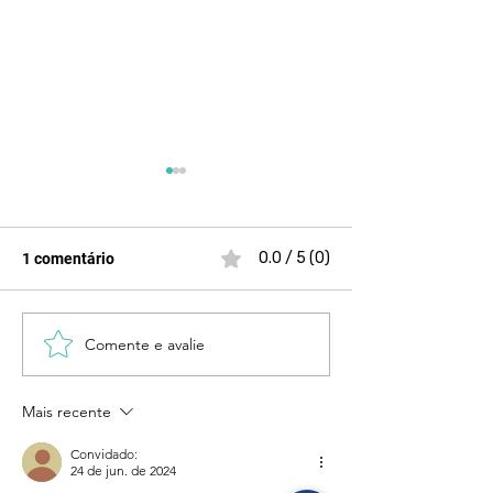
0.0 / 5 (0)
1 comentário
Comente e avalie
Lei Maria da Penha 20
São Paulo cont
anos depois
quem tem comp
entrega resulta
Mais recente
Convidado:
24 de jun. de 2024