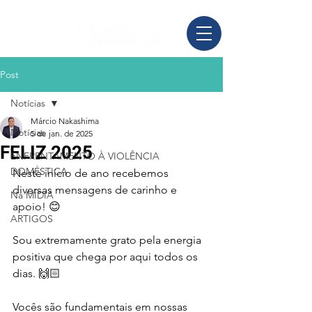
Post
Notícias
Márcio Nakashima
Notícias
5 de jan. de 2025
FELIZ 2025
ENFRENTAMENTO À VIOLÊNCIA
DOMÉSTICA
Neste início de ano recebemos 
diversas mensagens de carinho e 
Na MÍDIA
apoio! 😊
ARTIGOS
Sou extremamente grato pela energia 
positiva que chega por aqui todos os 
dias. 🙌🏻
Vocês são fundamentais em nossas 