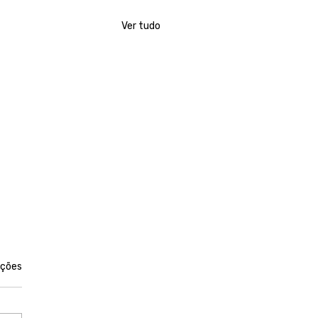
Ver tudo
las.
ações