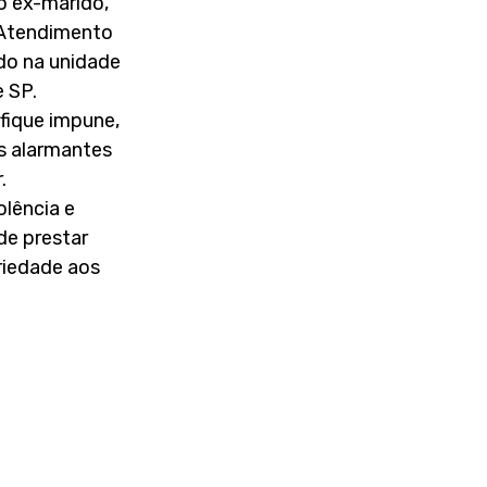
o ex-marido, 
Atendimento 
do na unidade 
 SP. 
fique impune, 
s alarmantes 
. 
lência e 
e prestar 
riedade aos 