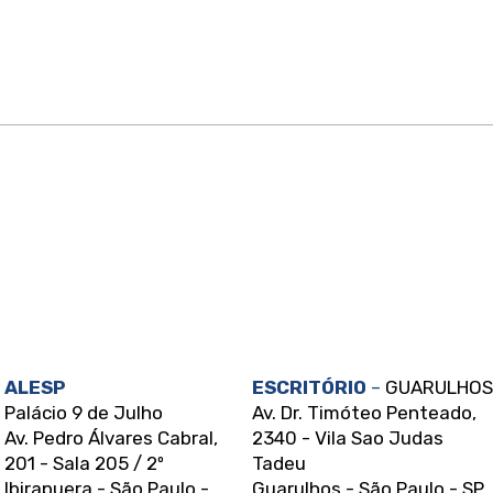
Acolher vítimas sem
Esta
julgamento é salvar vidas, é
prot
minha missão!
aban
próp
ALESP
ESCRITÓRIO
–
GUARULHOS
Palácio 9 de Julho
Av. Dr. Timóteo Penteado,
Av. Pedro Álvares Cabral,
2340 - Vila Sao Judas
201 - Sala 205 / 2º
Tadeu
Ibirapuera - São Paulo -
Guarulhos - São Paulo - SP