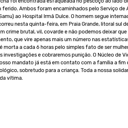
Rocha foi encontrada esfaqueada no pescoço ao lado d
 ferido. Ambos foram encaminhados pelo Serviço de 
Samu) ao Hospital Irmã Dulce. O homem segue interna
orreu nesta quinta-feira, em Praia Grande, litoral sul de
m crime brutal, vil, covarde e não podemos deixar que 
ento, que vire apenas mais um número nas estatística
 morta a cada 6 horas pelo simples fato de ser mulher
investigações e cobraremos punição. O Núcleo de Vio
sso mandato já está em contato com a família a fim d
cológico, sobretudo para a criança. Toda a nossa solida
da vítima.