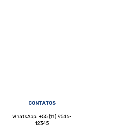
do existe para
eger e não para
donar as mulheres à
ria sorte
CONTATOS
WhatsApp: +55 (11) 9546-
12345