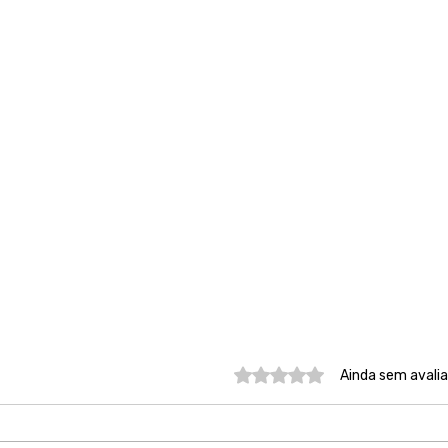
Avaliado com 0 de 5 estre
Ainda sem avali