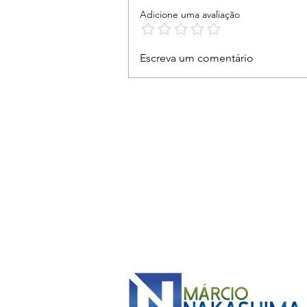
Adicione uma avaliação
Nosso compromisso é
Escreva um comentário
ouvir, acolher e estar ao
lado das mulheres vítimas