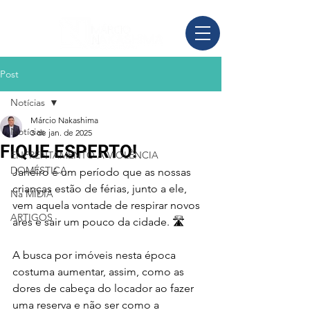
Post
Notícias
Márcio Nakashima
Notícias
3 de jan. de 2025
FIQUE ESPERTO!
ENFRENTAMENTO À VIOLÊNCIA
DOMÉSTICA
Janeiro é um período que as nossas 
crianças estão de férias, junto a ele, 
Na MÍDIA
vem aquela vontade de respirar novos 
ARTIGOS
ares e sair um pouco da cidade. 🛣️ 
A busca por imóveis nesta época 
costuma aumentar, assim, como as 
dores de cabeça do locador ao fazer 
uma reserva e não ser como a 