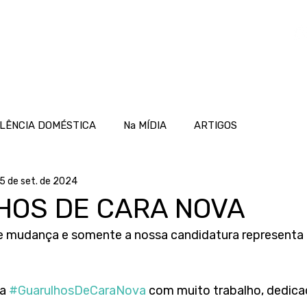
OME
ATUAÇÃO
PROJETOS
NOTÍCIAS
LÊNCIA DOMÉSTICA
Na MÍDIA
ARTIGOS
5 de set. de 2024
HOS DE CARA NOVA
e mudança e somente a nossa candidatura representa is
a 
#GuarulhosDeCaraNova
 com muito trabalho, dedica