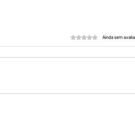
Avaliado com 0 de 5 estre
Ainda sem avali
Lei Maria da Penha 20 anos
São
depois
tem
entr