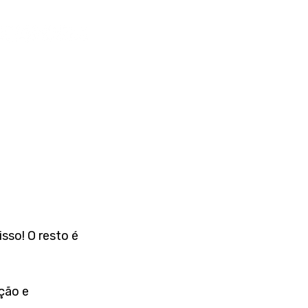
so! O resto é 
ção e 