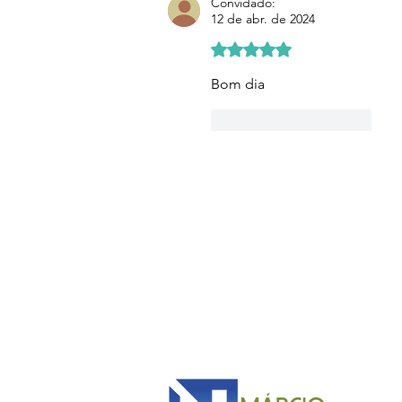
Convidado:
12 de abr. de 2024
Avaliado com 5 de 5 estre
Bom dia 
Curtir
Responder