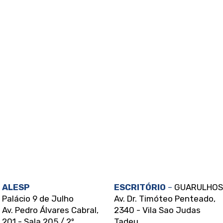
las.
ALESP
ESCRITÓRIO
–
GUARULHOS
Palácio 9 de Julho
Av. Dr. Timóteo Penteado,
Av. Pedro Álvares Cabral,
2340 - Vila Sao Judas
201 - Sala 205 / 2º
Tadeu