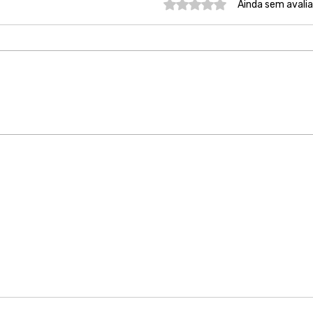
Avaliado com 0 de 5 estre
Ainda sem avali
Nosso compromisso é
Acol
ouvir, acolher e estar ao
julg
lado das mulheres vítimas
min
las.