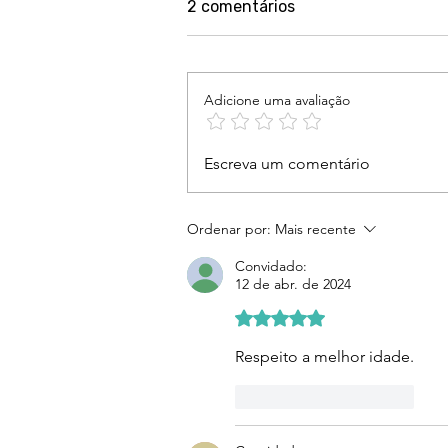
2 comentários
Adicione uma avaliação
São Paulo conta com quem
Escreva um comentário
tem compromisso e
entrega resultado
Ordenar por:
Mais recente
Convidado:
12 de abr. de 2024
Avaliado com 5 de 5 estre
Respeito a melhor idade.
Curtir
Responder