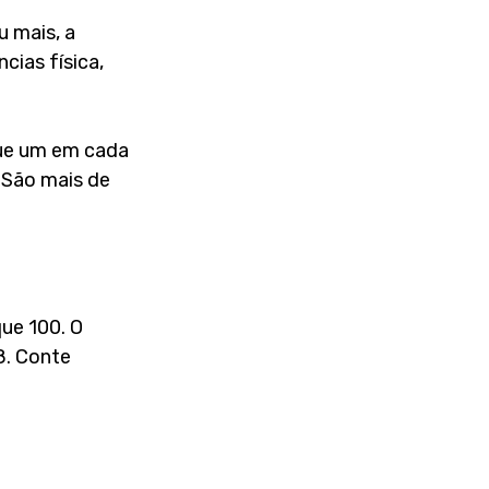
 mais, a 
ias física, 
ue um em cada 
 São mais de 
ue 100. O 
. Conte 