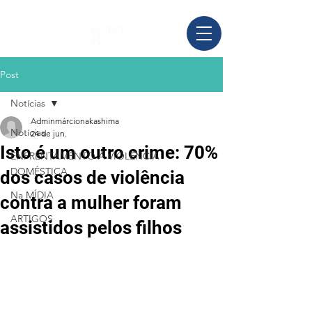
Post
Notícias
Adminmárcionakashima
Notícias
24 de jun.
Isto é um outro crime: 70%
ENFRENTAMENTO À VIOLÊNCIA
DOMÉSTICA
dos casos de violência
Na MÍDIA
contra a mulher foram
ARTIGOS
assistidos pelos filhos