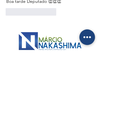
Boa tarde Deputado 👏👏👏
Curtir
Responder
ALESP
Palácio 9 de Julho
Av. Pedro Álvares Cabral, 201 - Sala 205 / 2º
Ibirapuera - São Paulo - SP
Tel.: (11) 3886-6596
ESCRITÓRIO
–
GUARULHOS
Av. Dr. Timóteo Penteado, 2340 - Vila Sao Judas
Tadeu
Guarulhos - São Paulo - SP
Tel.: (11) 2611-7608
Atendimento: dias úteis, das 9h às 17h.
CONTATOS