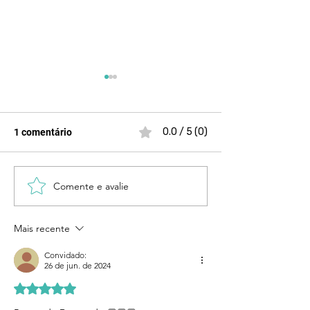
0.0 / 5 (0)
1 comentário
Comente e avalie
Lei Maria da Penha 20
São Paulo cont
anos depois
quem tem comp
entrega resulta
Mais recente
Convidado:
26 de jun. de 2024
Avaliado com 5 de 5 estrelas.