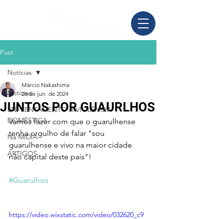
Post
Notícias
Márcio Nakashima
Notícias
26 de jun. de 2024
JUNTOS POR GUAURLHOS
ENFRENTAMENTO À VIOLÊNCIA
DOMÉSTICA
Vamos fazer com que o guarulhense 
tenha orgulho de falar "sou 
Na MÍDIA
guarulhense e vivo na maior cidade 
ARTIGOS
não capital deste país"!
#Guarulhos
https://video.wixstatic.com/video/032620_c9