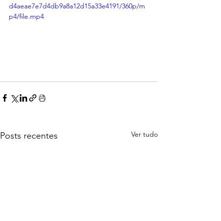
d4aeae7e7d4db9a8a12d15a33e4191/360p/m
p4/file.mp4
Ver tudo
Posts recentes