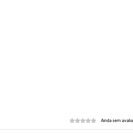
Avaliado com 0 de 5 estre
Ainda sem avali