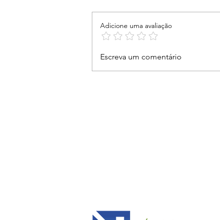
Adicione uma avaliação
Nosso compromisso é
Escreva um comentário
ouvir, acolher e estar ao
lado das mulheres vítimas