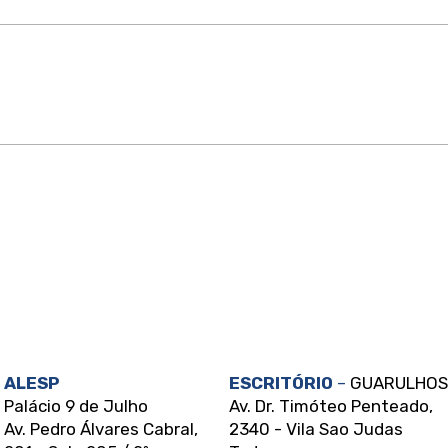
Acolher vítimas sem
Esta
julgamento é salvar vidas, é
prot
minha missão!
aban
próp
ALESP
ESCRITÓRIO
–
GUARULHOS
Palácio 9 de Julho
Av. Dr. Timóteo Penteado,
Av. Pedro Álvares Cabral,
2340 - Vila Sao Judas