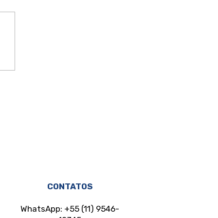
do existe para
eger e não para
donar as mulheres à
ria sorte
CONTATOS
WhatsApp: +55 (11) 9546-