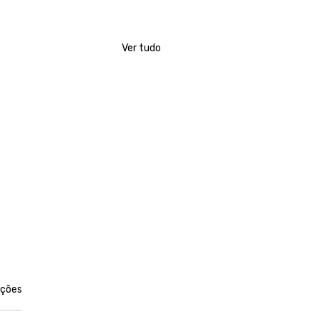
Ver tudo
las.
ações