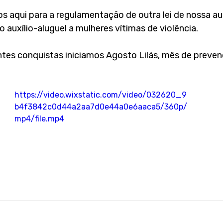
 aqui para a regulamentação de outra lei de nossa auto
o auxílio-aluguel a mulheres vítimas de violência. 
es conquistas iniciamos Agosto Lilás, mês de prevenç
https://video.wixstatic.com/video/032620_9
b4f3842c0d44a2aa7d0e44a0e6aaca5/360p/
mp4/file.mp4