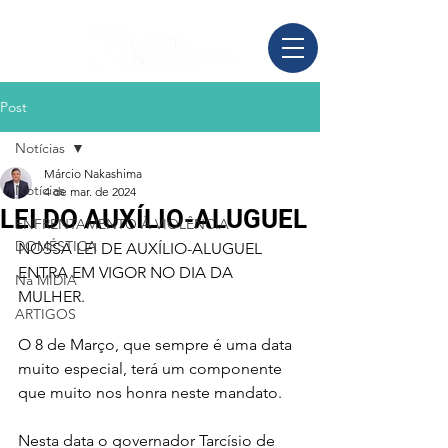
Post
Notícias
Márcio Nakashima
Notícias
4 de mar. de 2024
LEI DO AUXÍLIO-ALUGUEL
ENFRENTAMENTO À VIOLÊNCIA
DOMÉSTICA
NOSSA LEI DE AUXÍLIO-ALUGUEL 
ENTRA EM VIGOR NO DIA DA 
Na MÍDIA
MULHER. 
ARTIGOS
O 8 de Março, que sempre é uma data 
muito especial, terá um componente 
que muito nos honra neste mandato.
Nesta data o governador Tarcísio de 