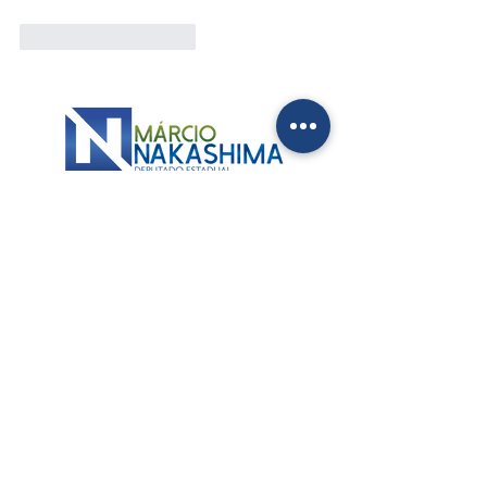
Curtir
Responder
ALESP
Palácio 9 de Julho
Av. Pedro Álvares Cabral, 201 - Sala 205 / 2º
Ibirapuera - São Paulo - SP
Tel.: (11) 3886-6596
ESCRITÓRIO
–
GUARULHOS
Av. Dr. Timóteo Penteado, 2340 - Vila Sao Judas
Tadeu
Guarulhos - São Paulo - SP
Tel.: (11) 2611-7608
Atendimento: dias úteis, das 9h às 17h.
CONTATOS