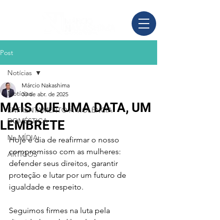
Post
Notícias
Márcio Nakashima
Notícias
30 de abr. de 2025
MAIS QUE UMA DATA, UM
ENFRENTAMENTO À VIOLÊNCIA
DOMÉSTICA
LEMBRETE
Na MÍDIA
Hoje é dia de reafirmar o nosso 
compromisso com as mulheres: 
ARTIGOS
defender seus direitos, garantir 
proteção e lutar por um futuro de 
igualdade e respeito.
Seguimos firmes na luta pela 