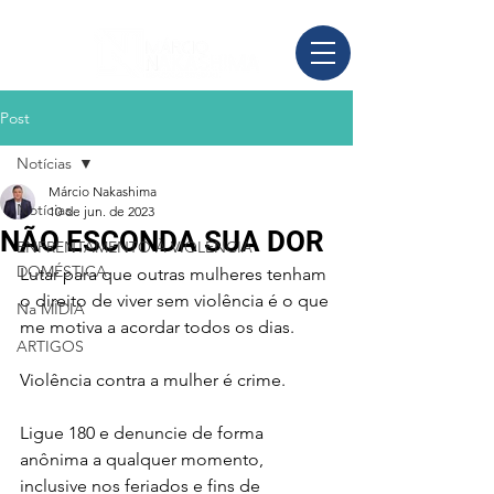
Post
Notícias
Márcio Nakashima
Notícias
10 de jun. de 2023
NÃO ESCONDA SUA DOR
ENFRENTAMENTO À VIOLÊNCIA
DOMÉSTICA
Lutar para que outras mulheres tenham 
o direito de viver sem violência é o que 
Na MÍDIA
me motiva a acordar todos os dias.
ARTIGOS
Violência contra a mulher é crime. 
Ligue 180 e denuncie de forma 
anônima a qualquer momento, 
inclusive nos feriados e fins de 