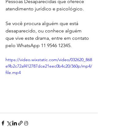
Pessoas Desaparecidas que oferece 
atendimento jurídico e psicológico. 
Se você procura alguém que está 
desaparecido, ou conhece alguém 
que vive este drama, entre em contato 
pelo WhatsApp 11 9546 12345.
https://video.wixstatic.com/video/032620_868
e9b2c72af412787dce21eec0b4c20/360p/mp4/
file.mp4