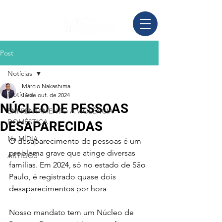
Post
Notícias
Márcio Nakashima
Notícias
16 de out. de 2024
NÚCLEO DE PESSOAS
ENFRENTAMENTO À VIOLÊNCIA
DOMÉSTICA
DESAPARECIDAS
Na MÍDIA
O desaparecimento de pessoas é um 
problema grave que atinge diversas 
ARTIGOS
famílias. Em 2024, só no estado de São 
Paulo, é registrado quase dois 
desaparecimentos por hora
Nosso mandato tem um Núcleo de 