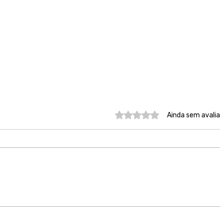
Avaliado com 0 de 5 estre
Ainda sem avali
São Paulo conta com quem
Nos
tem compromisso e
ouvi
entrega resultado
lado