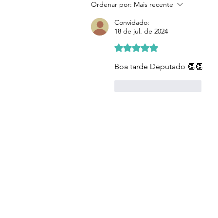
Ordenar por:
Mais recente
Convidado:
18 de jul. de 2024
Avaliado com 5 de 5 estre
Boa tarde Deputado 👏👏
Curtir
Responder