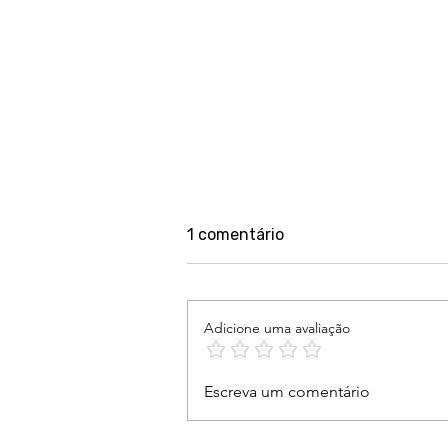
1 comentário
Adicione uma avaliação
Lei Maria da Penha 20 anos
Escreva um comentário
depois