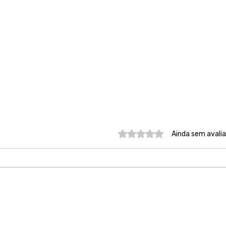
Avaliado com 0 de 5 estre
Ainda sem avali
São Paulo conta com quem
Nos
tem compromisso e
ouvi