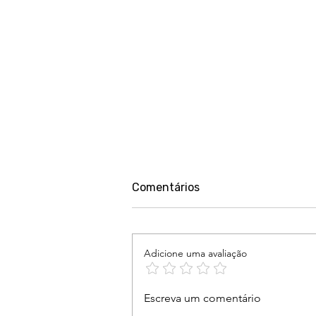
Comentários
Adicione uma avaliação
Lei Maria da Penha 20 anos
Escreva um comentário
depois