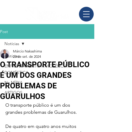
Post
Notícias
Márcio Nakashima
Notícias
23 de set. de 2024
O TRANSPORTE PÚBLICO
ENFRENTAMENTO À VIOLÊNCIA
DOMÉSTICA
É UM DOS GRANDES
Na MÍDIA
PROBLEMAS DE
ARTIGOS
GUARULHOS
O transporte público é um dos 
grandes problemas de Guarulhos. 
De quatro em quatro anos muitos 