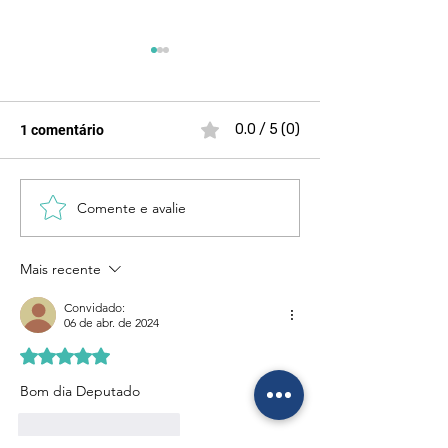
0.0 / 5 (0)
1 comentário
Comente e avalie
Nosso compromisso é
Acolher vítimas
ouvir, acolher e estar ao
julgamento é sal
lado das mulheres
é minha missão!
Mais recente
vítimas
Convidado:
06 de abr. de 2024
Avaliado com 5 de 5 estrelas.
Bom dia Deputado 
Curtir
Responder