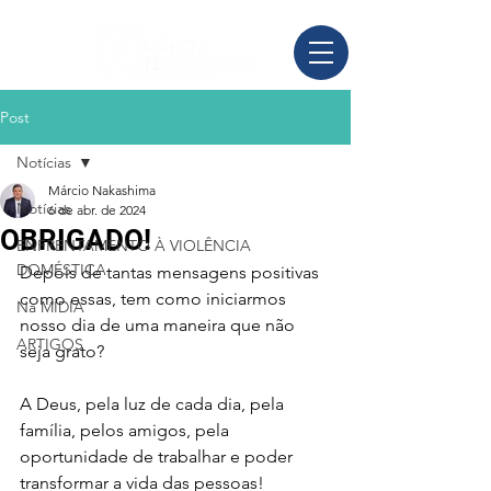
Post
Notícias
Márcio Nakashima
Notícias
6 de abr. de 2024
OBRIGADO!
ENFRENTAMENTO À VIOLÊNCIA
DOMÉSTICA
Depois de tantas mensagens positivas 
como essas, tem como iniciarmos 
Na MÍDIA
nosso dia de uma maneira que não 
ARTIGOS
seja grato? 
A Deus, pela luz de cada dia, pela 
família, pelos amigos, pela 
oportunidade de trabalhar e poder 
transformar a vida das pessoas! 