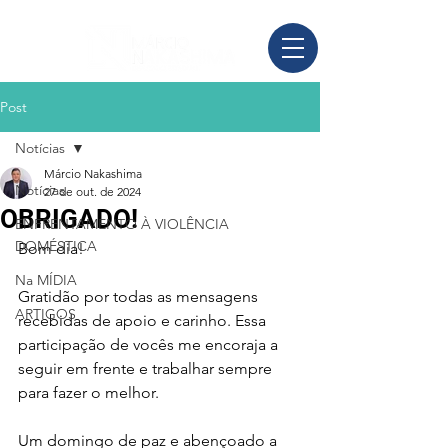
Post
Notícias
Márcio Nakashima
Notícias
27 de out. de 2024
OBRIGADO!
ENFRENTAMENTO À VIOLÊNCIA
DOMÉSTICA
Bom dia! 
Na MÍDIA
Gratidão por todas as mensagens 
ARTIGOS
recebidas de apoio e carinho. Essa 
participação de vocês me encoraja a 
seguir em frente e trabalhar sempre 
para fazer o melhor. 
Um domingo de paz e abençoado a 