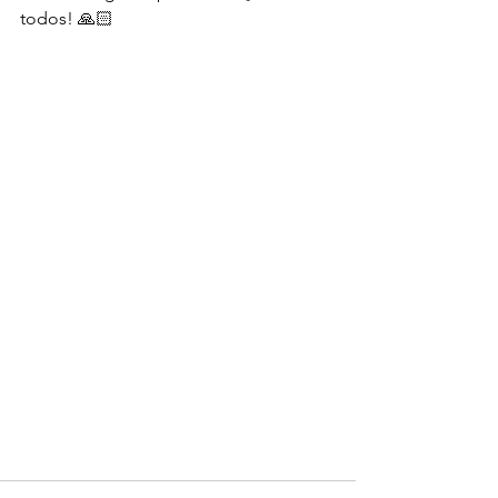
todos! 🙏🏻