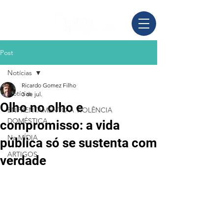
Post
Notícias
Ricardo Gomez Filho
Notícias
3 de jul.
Olho no olho e
ENFRENTAMENTO À VIOLÊNCIA
DOMÉSTICA
compromisso: a vida
Na MÍDIA
pública só se sustenta com
ARTIGOS
verdade