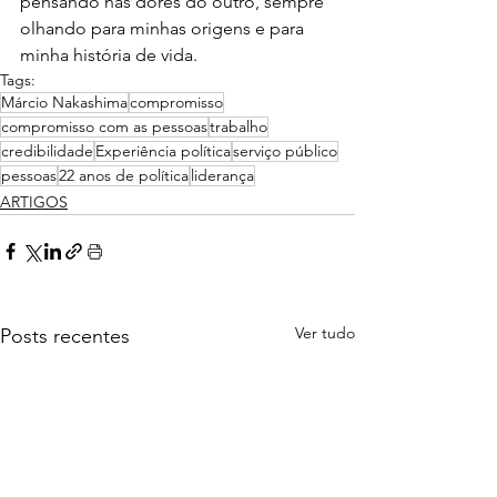
pensando nas dores do outro, sempre 
olhando para minhas origens e para 
minha história de vida.
Tags:
Márcio Nakashima
compromisso
compromisso com as pessoas
trabalho
credibilidade
Experiência política
serviço público
pessoas
22 anos de política
liderança
ARTIGOS
Ver tudo
Posts recentes