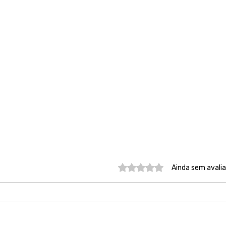
Avaliado com 0 de 5 estre
Ainda sem avali