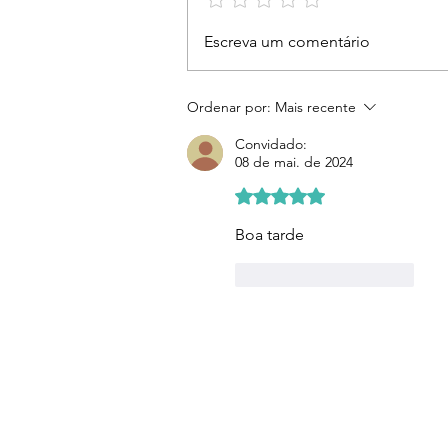
Nosso compromisso é
Escreva um comentário
ouvir, acolher e estar ao
lado das mulheres vítimas
Ordenar por:
Mais recente
Convidado:
08 de mai. de 2024
Avaliado com 5 de 5 estre
Boa tarde 
Curtir
Responder