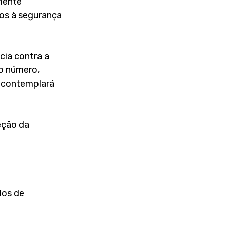
mente 
os à segurança 
cia contra a 
o número, 
, contemplará 
eção da 
dos de 