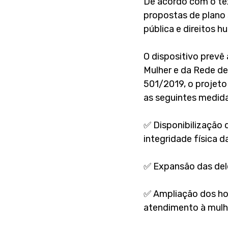
De acordo com o tex
propostas de plano 
pública e direitos h
O dispositivo prevê
Mulher e da Rede de
501/2019, o projeto
as seguintes medida
✅️ Disponibilização 
integridade física d
✅️ Expansão das del
✅️ Ampliação dos ho
atendimento à mulhe