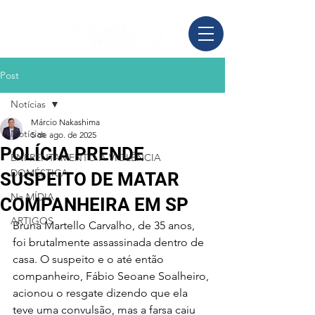
Post
Notícias
Márcio Nakashima
Notícias
5 de ago. de 2025
POLÍCIA PRENDE
ENFRENTAMENTO À VIOLÊNCIA
DOMÉSTICA
SUSPEITO DE MATAR
Na MÍDIA
COMPANHEIRA EM SP
ARTIGOS
Bruna Martello Carvalho, de 35 anos, 
foi brutalmente assassinada dentro de 
casa. O suspeito e o até então 
companheiro, Fábio Seoane Soalheiro, 
acionou o resgate dizendo que ela 
teve uma convulsão, mas a farsa caiu 