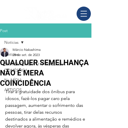
Post
Notícias
Márcio Nakashima
Notícias
28 de set. de 2023
QUALQUER SEMELHANÇA
ENFRENTAMENTO À VIOLÊNCIA
DOMÉSTICA
NÃO É MERA
Na MÍDIA
COINCIDÊNCIA
ARTIGOS
Tirar a gratuidade dos ônibus para 
idosos, fazê-los pagar caro pela 
passagem, aumentar o sofrimento das 
pessoas, tirar delas recursos 
destinados a alimentação e remédios e 
devolver agora, às vésperas das 