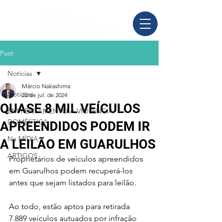
Post
Notícias
Márcio Nakashima
Notícias
22 de jul. de 2024
QUASE 8 MIL VEÍCULOS
ENFRENTAMENTO À VIOLÊNCIA
DOMÉSTICA
APREENDIDOS PODEM IR
Na MÍDIA
A LEILÃO EM GUARULHOS
ARTIGOS
Proprietários de veículos apreendidos 
em Guarulhos podem recuperá-los 
antes que sejam listados para leilão. 
Ao todo, estão aptos para retirada 
7.889 veículos autuados por infração 