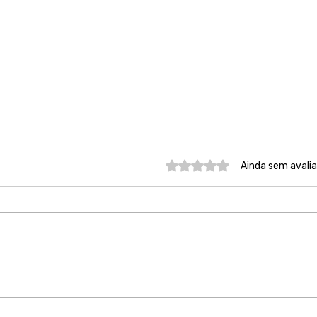
Avaliado com 0 de 5 estre
Ainda sem avali
Nosso compromisso é
Acol
ouvir, acolher e estar ao
julg
lado das mulheres vítimas
min