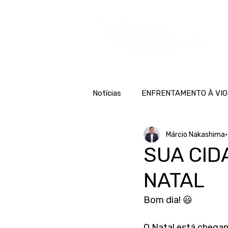
H
Notícias
ENFRENTAMENTO À VIO
Márcio Nakashima
SUA CID
NATAL
Bom dia! 😃 
O Natal está chega