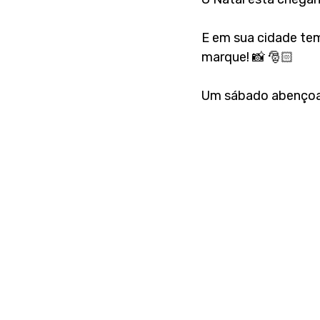
E em sua cidade te
marque! 📸 🎅🏻
Um sábado abençoad