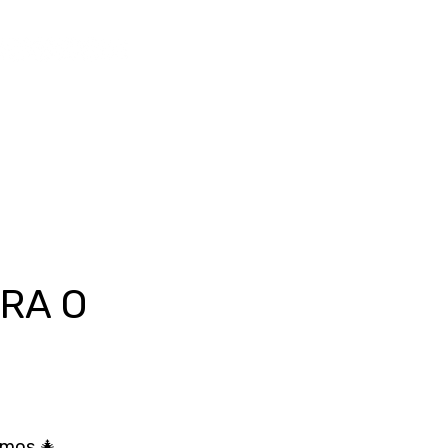
RA O
amos.🎄