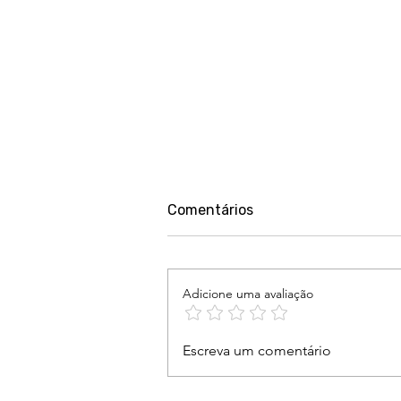
Comentários
Adicione uma avaliação
São Paulo conta com quem
Escreva um comentário
tem compromisso e
entrega resultado