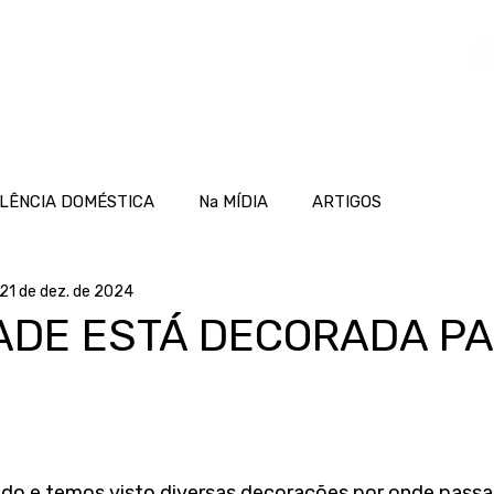
OME
ATUAÇÃO
PROJETOS
NOTÍCIAS
LÊNCIA DOMÉSTICA
Na MÍDIA
ARTIGOS
21 de dez. de 2024
ADE ESTÁ DECORADA PA
ndo e temos visto diversas decorações por onde pass