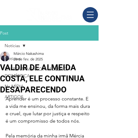
Post
Notícias
Márcio Nakashima
Notícias
26 de fev. de 2025
VALDIR DE ALMEIDA
ENFRENTAMENTO À VIOLÊNCIA
DOMÉSTICA
COSTA, ELE CONTINUA
Na MÍDIA
DESAPARECENDO
ARTIGOS
Aprender é um processo constante. E 
a vida me ensinou, da forma mais dura 
e cruel, que lutar por justiça e respeito 
é um compromisso de todos nós. 
Pela memória da minha irmã Mércia 