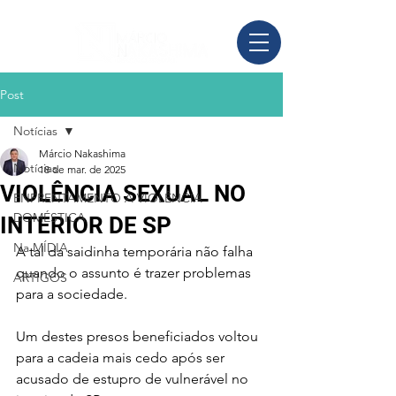
Post
Notícias
Márcio Nakashima
Notícias
18 de mar. de 2025
VIOLÊNCIA SEXUAL NO
ENFRENTAMENTO À VIOLÊNCIA
DOMÉSTICA
INTERIOR DE SP
Na MÍDIA
A tal da saidinha temporária não falha 
quando o assunto é trazer problemas 
ARTIGOS
para a sociedade. 
Um destes presos beneficiados voltou 
para a cadeia mais cedo após ser 
acusado de estupro de vulnerável no 