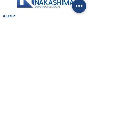
ALESP
Palácio 9 de Julho
Av. Pedro Álvares Cabral, 201 - Sala 205 / 2º
Ibirapuera - São Paulo - SP
Tel.: (11) 3886-6596
ESCRITÓRIO
–
GUARULHOS
Av. Dr. Timóteo Penteado, 2340 - Vila Sao Judas
Tadeu
Guarulhos - São Paulo - SP
Tel.: (11) 2611-7608
Atendimento: dias úteis, das 9h às 17h.
CONTATOS
WhatsApp: +55 (11) 9546-12345
Gabinete: (11) 3886-6633
Escritório: (011) 2611-7608
Email: marcionakashima@al.sp.gov.br