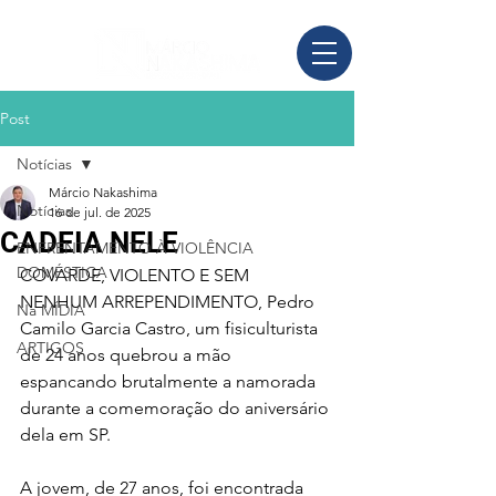
Post
Notícias
Márcio Nakashima
Notícias
16 de jul. de 2025
CADEIA NELE
ENFRENTAMENTO À VIOLÊNCIA
DOMÉSTICA
COVARDE, VIOLENTO E SEM 
NENHUM ARREPENDIMENTO, Pedro 
Na MÍDIA
Camilo Garcia Castro, um fisiculturista 
ARTIGOS
de 24 anos quebrou a mão 
espancando brutalmente a namorada 
durante a comemoração do aniversário 
dela em SP. 
A jovem, de 27 anos, foi encontrada 