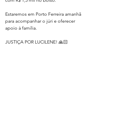
com R$ 1,5 mil no bolso.
Estaremos em Porto Ferreira amanhã 
para acompanhar o júri e oferecer 
apoio à família. 
JUSTIÇA POR LUCILENE! 🙏🏻