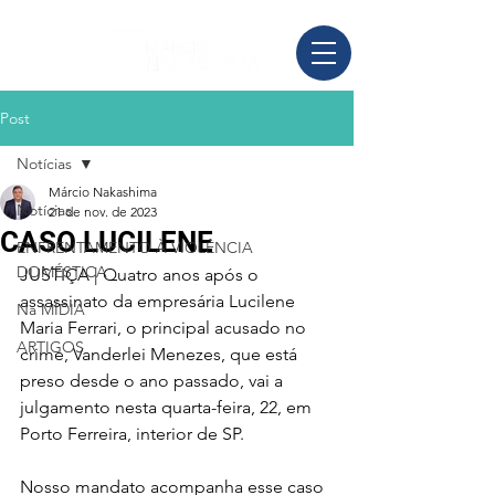
Post
Notícias
Márcio Nakashima
Notícias
21 de nov. de 2023
CASO LUCILENE
ENFRENTAMENTO À VIOLÊNCIA
DOMÉSTICA
JUSTIÇA | Quatro anos após o 
assassinato da empresária Lucilene 
Na MÍDIA
Maria Ferrari, o principal acusado no 
ARTIGOS
crime, Vanderlei Menezes, que está 
preso desde o ano passado, vai a 
julgamento nesta quarta-feira, 22, em 
Porto Ferreira, interior de SP.
Nosso mandato acompanha esse caso 